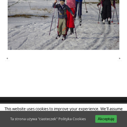
«
»
This website uses cookies to improve your experience. We'll assume
Klub Sportowy Powiśle
| Powered by
Mantra
&
WordPress.
you're ok with this, but you can opt-out if you wish.
Accept
Read
Ta strona używa "ciasteczek"
Polityka Cookies
Akceptuję
More