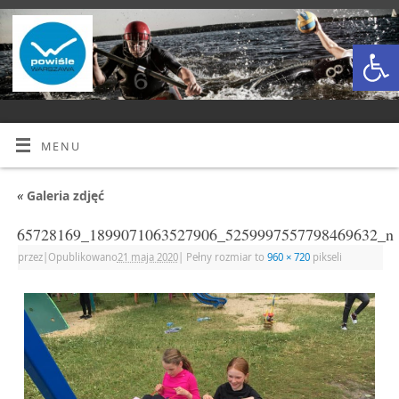
Open
MENU
«
Galeria zdjęć
65728169_1899071063527906_5259997557798469632_n
przez
|
Opublikowano
21 maja 2020
|
Pełny rozmiar to
960 × 720
pikseli