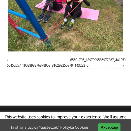
«
65591706_1897909586977387_44125321
66452657_1903893876378958_8162932559794143232_o
»
This website uses cookies to improve your experience. We'll assume
Klub Sportowy Powiśle
| Powered by
Mantra
&
WordPress.
you're ok with this, but you can opt-out if you wish.
Accept
Read
Ta strona używa "ciasteczek"
Polityka Cookies
Akceptuję