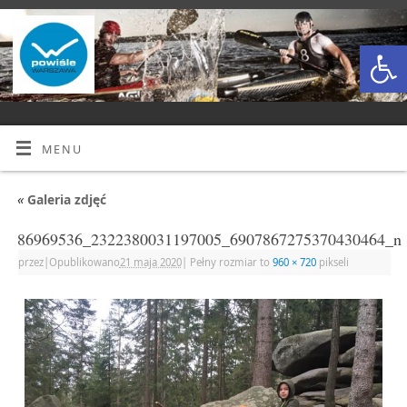
Open
MENU
«
Galeria zdjęć
86969536_2322380031197005_6907867275370430464_n
przez
|
Opublikowano
21 maja 2020
|
Pełny rozmiar to
960 × 720
pikseli