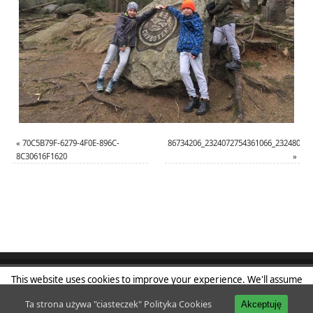
«
70C5B79F-6279-4F0E-896C-
86734206_2324072754361066_23248051
8C30616F1620
»
This website uses cookies to improve your experience. We'll assume
Klub Sportowy Powiśle
| Powered by
Mantra
&
WordPress.
you're ok with this, but you can opt-out if you wish.
Accept
Read
Ta strona używa "ciasteczek"
Polityka Cookies
Akceptuję