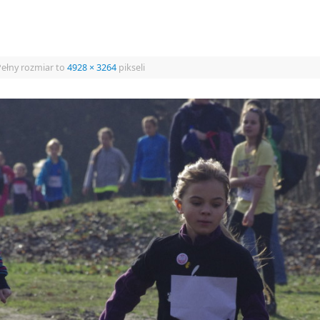
ełny rozmiar to
4928 × 3264
pikseli