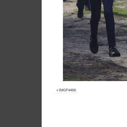
«
IMGP4466