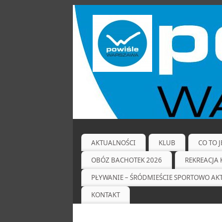
AKTUALNOŚCI
KLUB
CO TO 
OBÓZ BACHOTEK 2026
REKREACJA 
PŁYWANIE – ŚRÓDMIEŚCIE SPORTOWO A
KONTAKT