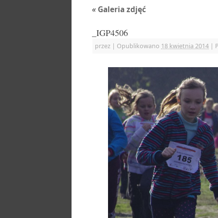
«
Galeria zdjęć
_IGP4506
przez
|
Opublikowano
18 kwietnia 2014
|
P