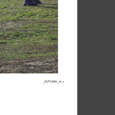
_IGP5486_m
»