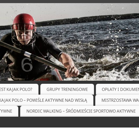
JEST KAJAK POLO?
GRUPY TRENINGOWE
OPŁATY I DOKUME
KAJAK POLO – POWIŚLE AKTYWNE NAD WISŁĄ
MISTRZOSTAWA WA
KTYWNE
NORDIC WALKING – ŚRÓDMIEŚCIE SPORTOWO AKTYWNE