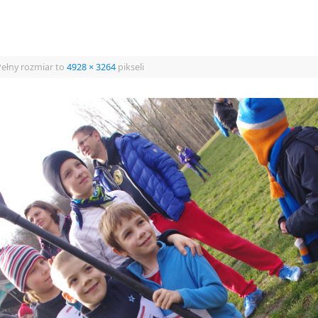
ełny rozmiar to
4928 × 3264
pikseli