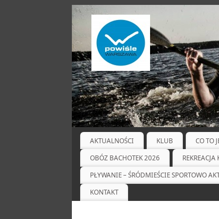
AKTUALNOŚCI
KLUB
CO TO 
OBÓZ BACHOTEK 2026
REKREACJA 
PŁYWANIE – ŚRÓDMIEŚCIE SPORTOWO A
KONTAKT