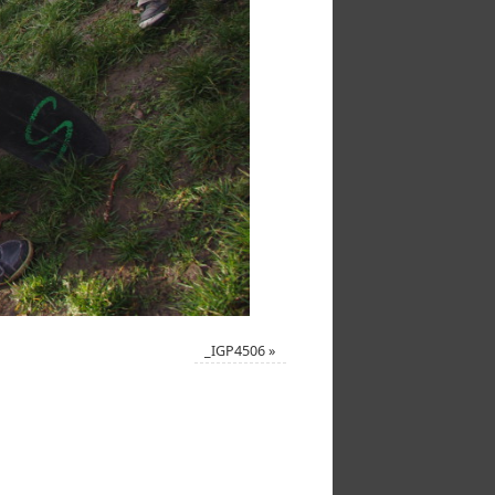
_IGP4506
»