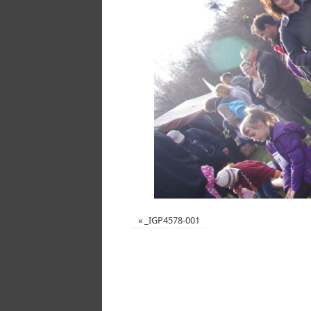
«
_IGP4578-001