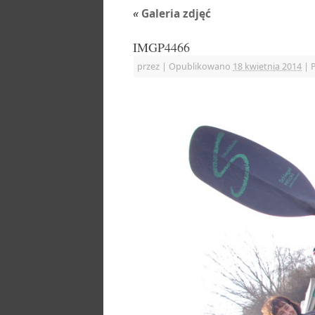
«
Galeria zdjęć
IMGP4466
przez
|
Opublikowano
18 kwietnia 2014
|
P